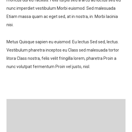
rhoncus dui eu facilisis. Felis turpis sed a arcu ad luctus sed eu
nunc imperdiet vestibulum Morbi euismod. Sed malesuada
Etiam massa quam ac eget sed, at in nostra, in. Morbi lacinia
nisi.
Metus Quisque sapien eu euismod. Eu lectus Sed sed, lectus.
Vestibulum pharetra inceptos eu Class sed malesuada tortor
litora Class nostra, felis velit fringilla lorem, pharetra Proin a
nunc volutpat fermentum Proin vel justo, nisl.