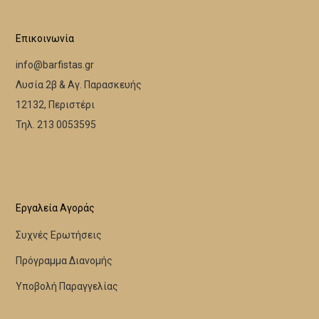
Επικοινωνία
info@barfistas.gr
Λυσία 2β & Αγ. Παρασκευής
12132, Περιστέρι
Τηλ. 213 0053595
Εργαλεία Αγοράς
Συχνές Ερωτήσεις
Πρόγραμμα Διανομής
Υποβολή Παραγγελίας