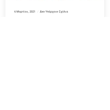
6 Μαρτίου, 2021
Δεν Υπάρχουν Σχόλια
Τα σκυλιά χρειάζονται διαφορετική
διατροφή σε διαφορετικές ηλικίες
Αποτελεί μία πραγματικότητα… Είναι ένα γεγονός
που δεν πρέπει να παραβλέπουμε. Η διατροφή του
σκύλου μας τροποποιείται ανάλογα με την ηλικία
του… Τα σκυλιά λοιπόν χρειάζονται διαφορετική
διατροφή σε διαφορετικές…