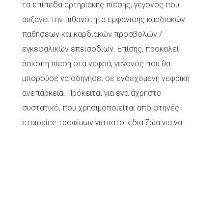
τα επίπεδα αρτηριακής πίεσης, γεγονός που
αυξάνει την πιθανότητα εμφάνισης καρδιακών
παθήσεων και καρδιακών προσβολών /
εγκεφαλικών επεισοδίων. Επίσης, προκαλεί
άσκοπη πίεση στα νεφρά, γεγονός που θα
μπορούσε να οδηγήσει σε ενδεχόμενη νεφρική
ανεπάρκεια. Πρόκειται για ένα άχρηστο
συστατικό, που χρησιμοποιείται από φτηνές
εταιρείες τροφίμων για κατοικίδια ζώα για να
τους επιτρέψει να συνεχίσουν να κάνουν
«εύγευστο» φαγητό.
-BHT και BHA.
Πρόκειται για συντηρητικά (κατατάσσονται