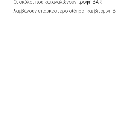
Οι σκύλοι που καταναλώνουν
τροφή BARF
λαμβάνουν επαρκέστερο σίδηρο και βιταμίνη B
λόγω της υψηλότερης ποιότητας πρωτεΐνη.
Πολύτιμη συμβουλή:
Πριν την λήψη αίματος για εξετάσεις:
*Φροντίστε να είναι ο σκύλος σας νηστικός για
24 ώρες.
* Να είναι σωστά ενυδατωμένος .Να έχει δηλαδή
φρέσκο νερό και να μην έχει προηγηθεί έντονη
δραστηριότητα.