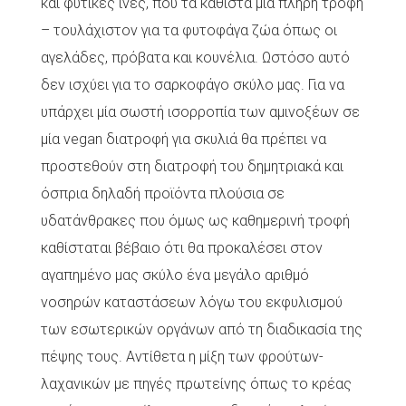
και φυτικές ίνες, που τα καθιστά μια πλήρη τροφή
– τουλάχιστον για τα φυτοφάγα ζώα όπως οι
αγελάδες, πρόβατα και κουνέλια. Ωστόσο αυτό
δεν ισχύει για το σαρκοφάγο σκύλο μας. Για να
υπάρχει μία σωστή ισορροπία των αμινοξέων σε
μία vegan διατροφή για σκυλιά θα πρέπει να
προστεθούν στη διατροφή του δημητριακά και
όσπρια δηλαδή προϊόντα πλούσια σε
υδατάνθρακες που όμως ως καθημερινή τροφή
καθίσταται βέβαιο ότι θα προκαλέσει στον
αγαπημένο μας σκύλο ένα μεγάλο αριθμό
νοσηρών καταστάσεων λόγω του εκφυλισμού
των εσωτερικών οργάνων από τη διαδικασία της
πέψης τους. Αντίθετα η μίξη των φρούτων-
λαχανικών με πηγές πρωτείνης όπως το κρέας