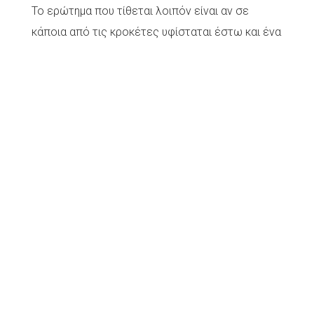
Το ερώτημα που τίθεται λοιπόν είναι αν σε
κάποια από τις κροκέτες υφίσταται έστω και ένα
φυτοθρεπτικό συστατικό… Βέβαιοα το ίδιο
συμβαίνει και με τις συνταγές BARF που που
στηρίζονται (για λόγους μείωσης του κόστους)
μόνο σε ένα ή δύο λαχανικά….
-ΑΝΤΙΟΞΕΙΔΩΤΙΚΑ.
Καθίσταται προφανές ότι τα λαχανικά, και τα
φρούτα είναι ασφυκτικά γεμάτα από
αντιοξειδωτικά. Τι είναι οι αντιοξειδωτικές
ιδιότητες των φρούτων και λαχανικών; Είναι
αυτές που βοηθούν στη δέσμευση των
επιβλαβών ελευθέρων ριζών του οξυγόνου