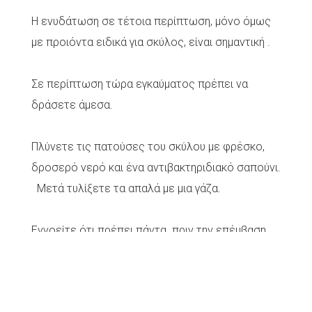
Η ενυδάτωση σε τέτοια περίπτωση, μόνο όμως
με προιόντα ειδικά για σκύλος, είναι σημαντική .
Σε περίπτωση τώρα εγκαύματος πρέπει να
δράσετε άμεσα.
Πλύνετε τις πατούσες του σκύλου με φρέσκο,
δροσερό νερό και ένα αντιβακτηριδιακό σαπούνι.
Μετά τυλίξετε τα απαλά με μια γάζα.
Εννοείτε ότι πρέπει πάντα πριν την επέμβαση
σας να έχετε μιλήσει με τον κτηνίατρο του ζώου.
Βρείτε την τροφή
BARF
στο κατάστημα μας
εδώ