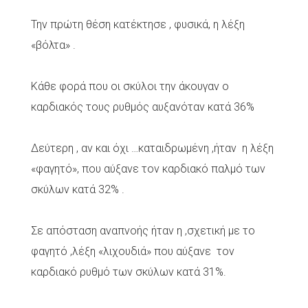
Την πρώτη θέση κατέκτησε , φυσικά, η λέξη
«βόλτα» .
Κάθε φορά που οι σκύλοι την άκουγαν ο
καρδιακός τους ρυθμός αυξανόταν κατά 36%
Δεύτερη , αν και όχι …καταιδρωμένη ,ήταν η λέξη
«φαγητό», που αύξανε τον καρδιακό παλμό των
σκύλων κατά 32% .
Σε απόσταση αναπνοής ήταν η ,σχετική με το
φαγητό ,λέξη «λιχουδιά» που αύξανε τον
καρδιακό ρυθμό των σκύλων κατά 31%.