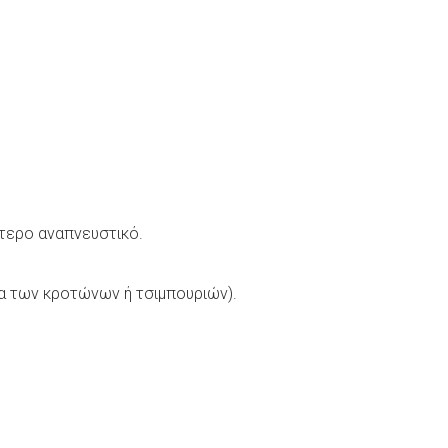
ώτερο αναπνευστικό.
μα των κροτώνων ή τσιμπουριών).